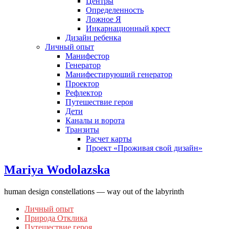
Центры
Определенность
Ложное Я
Инкарнационный крест
Дизайн ребенка
Личный опыт
Манифестор
Генератор
Манифестирующий генератор
Проектор
Рефлектор
Путешествие героя
Дети
Каналы и ворота
Транзиты
Расчет карты
Проект «Проживая свой дизайн»
Mariya Wodolazska
human design constellations — way out of the labyrinth
Личный опыт
Природа Отклика
Путешествие героя