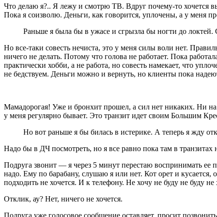
Что делаю я?.. Я лежу и смотрю ТВ. Вдруг почему-то хочется вы
Пока я соизволю. Деньги, как говорится, уплочены, а у меня п
Раньше я была бы в ужасе и сгрызла бы ногти до локтей. 
Но все-таки совесть нечиста, это у меня силы воли нет. Прави
ничего не делать. Потому что голова не работает. Пока работал
практически хобби, а не работа, но совесть намекает, что уп
не бедствуем. Деньги можно и вернуть, но клиенты пока надею
Мамадорогая! Уже и бронхит прошел, а сил нет никаких. Ни на
у меня регулярно бывает. Это транзит идет своим Большим Крес
Но вот раньше я бы билась в истерике. А теперь я жду отк
Надо бы в ДЧ посмотреть, но я все равно пока там в транзита
Подруга звонит — я через 5 минут перестаю воспринимать ее пот
надо. Ему по барабану, слушаю я или нет. Кот орет и кусается, 
подходить не хочется. И к телефону. Не хочу не буду не буду не 
Отклик, ау? Нет, ничего не хочется.
Подруга уже голосовое сообщение оставляет, просит позвонить и