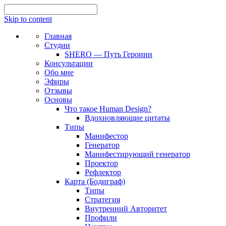
Skip to content
Главная
Студии
SHERO — Путь Героини
Консультации
Обо мне
Эфиры
Отзывы
Основы
Что такое Human Design?
Вдохновляющие цитаты
Типы
Манифестор
Генератор
Манифестирующий генератор
Проектор
Рефлектор
Карта (Бодиграф)
Типы
Стратегия
Внутренний Авторитет
Профили