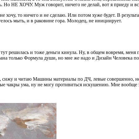
. Но НЕ ХОЧУ. Муж говорит, ничего не делай, вот я приеду и все
не хочу, то ничего и не сделаю. Или потом хуже будет. В резуль
телось мыть, и в раковине гора. Молодец, не инициирует.
а тут решилась и тоже деньги кинула. Ну, в общем вовремя, меня 
казана только Формула души, но мне же надо и Дизайн Человека п
ии, сижу и читаю Машины материалы по ДЧ, левые совершенно, 
ые чакры ума, ну не могу противиться искушению. Мне вообще за