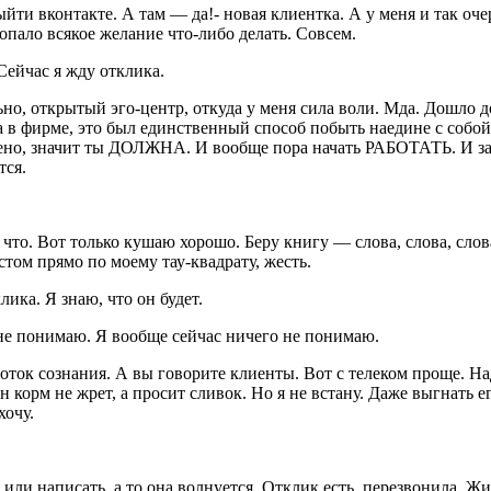
йти вконтакте. А там — да!- новая клиентка. А у меня и так оче
ропало всякое желание что-либо делать. Совсем.
Сейчас я жду отклика.
льно, открытый эго-центр, откуда у меня сила воли. Мда. Дошло
а в фирме, это был единственный способ побыть наедине с собой.
лочено, значит ты ДОЛЖНА. И вообще пора начать РАБОТАТЬ. И з
тся.
 что. Вот только кушаю хорошо. Беру книгу — слова, слова, сл
том прямо по моему тау-квадрату, жесть.
лика. Я знаю, что он будет.
х не понимаю. Я вообще сейчас ничего не понимаю.
ок сознания. А вы говорите клиенты. Вот с телеком проще. Надо 
он корм не жрет, а просит сливок. Но я не встану. Даже выгнать 
хочу.
ли написать, а то она волнуется. Отклик есть, перезвонила. Жив