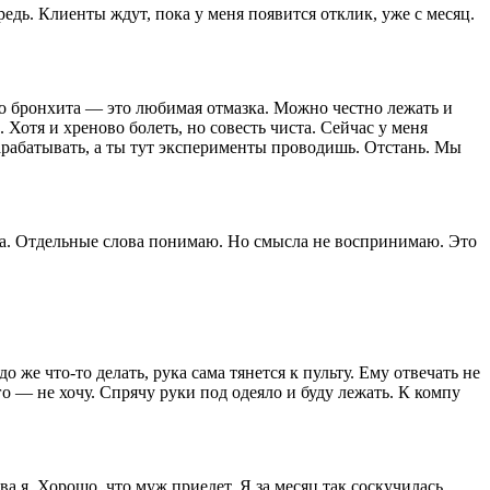
редь. Клиенты ждут, пока у меня появится отклик, уже с месяц.
 до бронхита — это любимая отмазка. Можно честно лежать и
 Хотя и хреново болеть, но совесть чиста. Сейчас у меня
арабатывать, а ты тут эксперименты проводишь. Отстань. Мы
ова. Отдельные слова понимаю. Но смысла не воспринимаю. Это
же что-то делать, рука сама тянется к пульту. Ему отвечать не
его — не хочу. Спрячу руки под одеяло и буду лежать. К компу
а я. Хорошо, что муж приедет. Я за месяц так соскучилась.