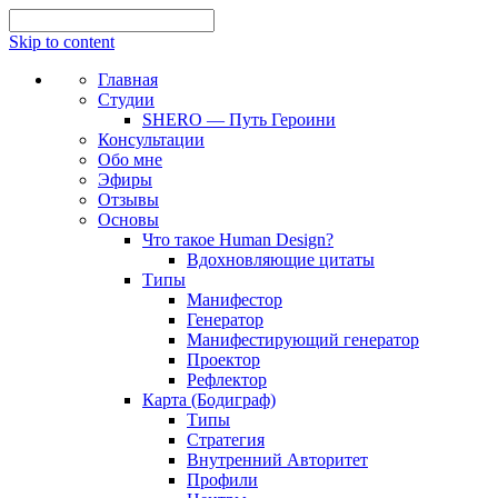
Skip to content
Главная
Студии
SHERO — Путь Героини
Консультации
Обо мне
Эфиры
Отзывы
Основы
Что такое Human Design?
Вдохновляющие цитаты
Типы
Манифестор
Генератор
Манифестирующий генератор
Проектор
Рефлектор
Карта (Бодиграф)
Типы
Стратегия
Внутренний Авторитет
Профили