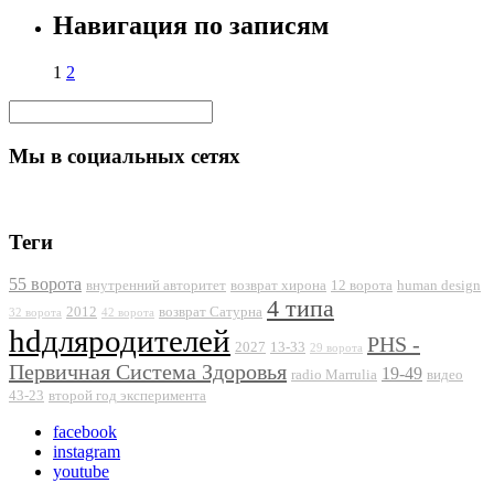
Навигация по записям
1
2
Мы в социальных сетях
Теги
55 ворота
внутренний авторитет
возврат хирона
12 ворота
human design
4 типа
2012
возврат Сатурна
32 ворота
42 ворота
hdдляродителей
PHS -
2027
13-33
29 ворота
Первичная Система Здоровья
19-49
radio Marrulia
видео
43-23
второй год эксперимента
facebook
instagram
youtube