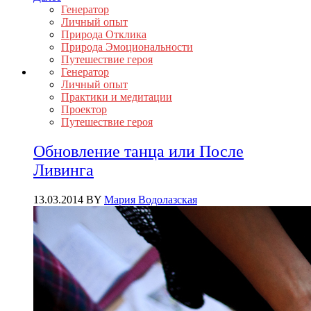
Генератор
Личный опыт
Природа Отклика
Природа Эмоциональности
Путешествие героя
Генератор
Личный опыт
Практики и медитации
Проектор
Путешествие героя
Обновление танца или После
Ливинга
13.03.2014
BY
Мария Водолазская