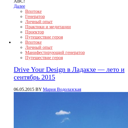
ABC!
Далее
Впотоке
Генератор
Личный опыт
Практики и медитации
Проектор
Путешествие героя
Впотоке
Личный опыт
Манифестирующий генератор
Путешествие героя
Drive Your Design в Ладакхе — лето и
сентябрь 2015
06.05.2015
BY
Мария Водолазская