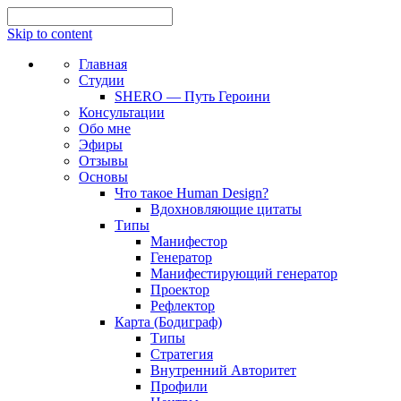
Skip to content
Главная
Студии
SHERO — Путь Героини
Консультации
Обо мне
Эфиры
Отзывы
Основы
Что такое Human Design?
Вдохновляющие цитаты
Типы
Манифестор
Генератор
Манифестирующий генератор
Проектор
Рефлектор
Карта (Бодиграф)
Типы
Стратегия
Внутренний Авторитет
Профили