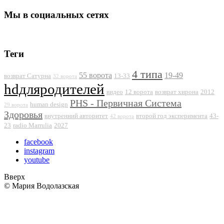
Мы в социальных сетях
Теги
4 типа
55 ворота
19-49
возврат Сатурна
13-33
32 ворота
hdдляродителей
видео
12 ворота
возврат хирона
2012
PHS - Первичная Система
human design
29 ворота
Здоровья
внутренний авторитет
второй год эксперимента
43-
42 ворота
23
radio Marrulia
2027
facebook
instagram
youtube
Вверх
© Мария Водолазская