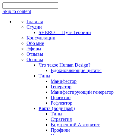
Skip to content
Главная
Студии
SHERO — Путь Героини
Консультации
Обо мне
Эфиры
Отзывы
Основы
Что такое Human Design?
Вдохновляющие цитаты
Типы
Манифестор
Генератор
Манифестирующий генератор
Проектор
Рефлектор
Карта (Бодиграф)
Типы
Стратегия
Внутренний Авторитет
Профили