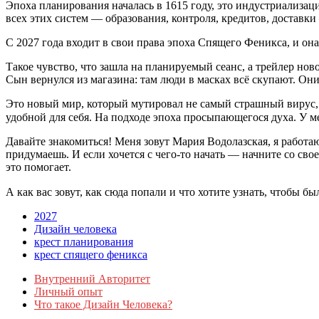
Эпоха планирования началась в 1615 году, это индустриализац
всех этих систем — образования, контроля, кредитов, доставки
С 2027 года входит в свои права эпоха Спящего Феникса, и она
Такое чувство, что зашла на планируемый сеанс, а трейлер нов
Сын вернулся из магазина: там люди в масках всё скупают. Они
Это новый мир, который мутировал не самый страшный вирус, и
удобной для себя. На подходе эпоха просыпающегося духа. У ме
Давайте знакомиться! Меня зовут Мария Водолазская, я работаю
придумаешь. И если хочется с чего-то начать — начните со сво
это помогает.
А как вас зовут, как сюда попали и что хотите узнать, чтобы б
2027
Дизайн человека
крест планирования
крест спящего феникса
Внутренний Авторитет
Личный опыт
Что такое Дизайн Человека?