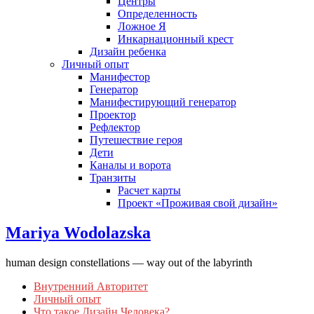
Центры
Определенность
Ложное Я
Инкарнационный крест
Дизайн ребенка
Личный опыт
Манифестор
Генератор
Манифестирующий генератор
Проектор
Рефлектор
Путешествие героя
Дети
Каналы и ворота
Транзиты
Расчет карты
Проект «Проживая свой дизайн»
Mariya Wodolazska
human design constellations — way out of the labyrinth
Внутренний Авторитет
Личный опыт
Что такое Дизайн Человека?