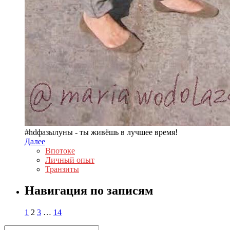
#hdфазылуны - ты живёшь в лучшее время!
Далее
Впотоке
Личный опыт
Транзиты
Навигация по записям
1
2
3
…
14