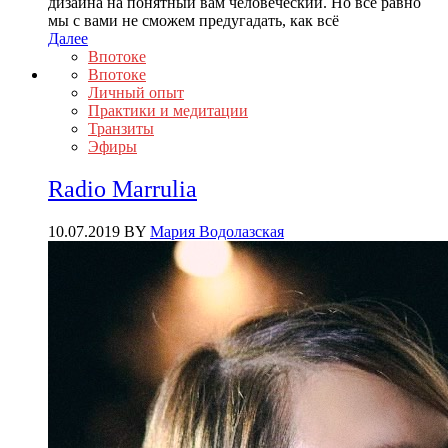
дизайна на понятный вам человеческий. Но всё равно
мы с вами не сможем предугадать, как всё
Далее
Впотоке
Впотоке
Личный опыт
Практики и медитации
Транзиты
Эфиры
Radio Marrulia
10.07.2019
BY
Мария Водолазская