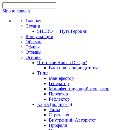
Skip to content
Главная
Студии
SHERO — Путь Героини
Консультации
Обо мне
Эфиры
Отзывы
Основы
Что такое Human Design?
Вдохновляющие цитаты
Типы
Манифестор
Генератор
Манифестирующий генератор
Проектор
Рефлектор
Карта (Бодиграф)
Типы
Стратегия
Внутренний Авторитет
Профили