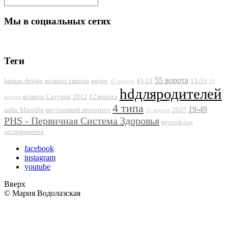
Мы в социальных сетях
Теги
55 ворота
human design
возврат хирона
видео
43-23
13-33
42 ворота
29
hdдляродителей
возврат Сатурна
2012
12 ворота
ворота
4 типа
19-49
radio Marrulia
внутренний авторитет
2027
32 ворота
PHS - Первичная Система Здоровья
второй год
эксперимента
facebook
instagram
youtube
Вверх
© Мария Водолазская