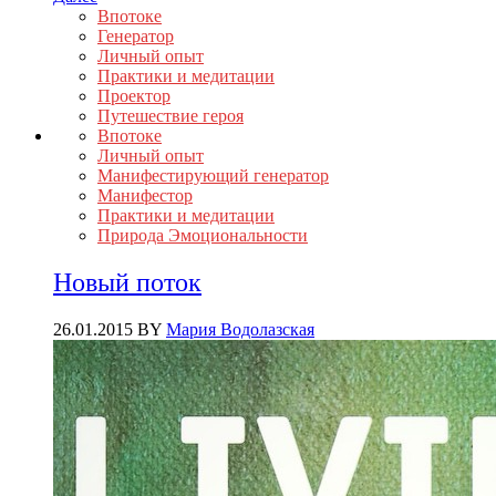
Впотоке
Генератор
Личный опыт
Практики и медитации
Проектор
Путешествие героя
Впотоке
Личный опыт
Манифестирующий генератор
Манифестор
Практики и медитации
Природа Эмоциональности
Новый поток
26.01.2015
BY
Мария Водолазская