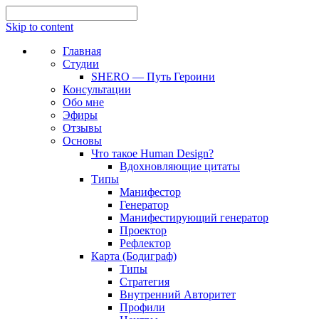
Skip to content
Главная
Студии
SHERO — Путь Героини
Консультации
Обо мне
Эфиры
Отзывы
Основы
Что такое Human Design?
Вдохновляющие цитаты
Типы
Манифестор
Генератор
Манифестирующий генератор
Проектор
Рефлектор
Карта (Бодиграф)
Типы
Стратегия
Внутренний Авторитет
Профили