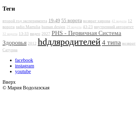
Теги
19-49
55 ворота
второй год эксперимента
возврат хирона
12
42 ворота
ворота
radio Marrulia
human design
43-23
внутренний авторитет
29 ворота
PHS - Первичная Система
13-33
видео
2027
32 ворота
hdдляродителей
4 типа
Здоровья
2012
возврат
Сатурна
facebook
instagram
youtube
Вверх
© Мария Водолазская