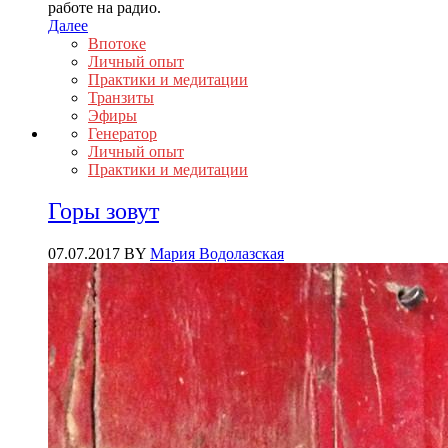
работе на радио.
Далее
Впотоке
Личный опыт
Практики и медитации
Транзиты
Эфиры
Генератор
Личный опыт
Практики и медитации
Горы зовут
07.07.2017
BY
Мария Водолазская