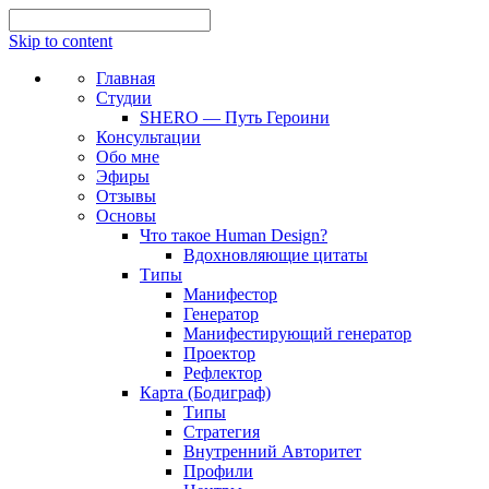
Skip to content
Главная
Студии
SHERO — Путь Героини
Консультации
Обо мне
Эфиры
Отзывы
Основы
Что такое Human Design?
Вдохновляющие цитаты
Типы
Манифестор
Генератор
Манифестирующий генератор
Проектор
Рефлектор
Карта (Бодиграф)
Типы
Стратегия
Внутренний Авторитет
Профили