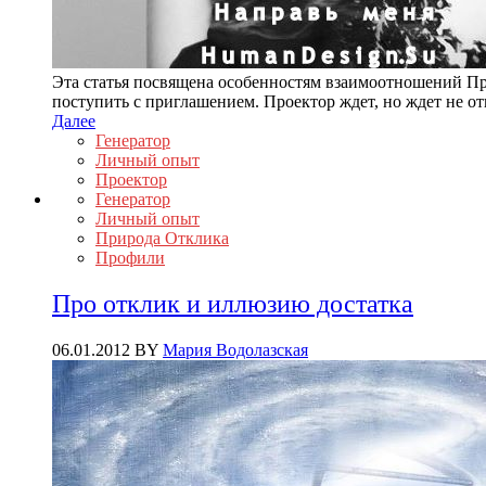
Эта статья посвящена особенностям взаимоотношений Про
поступить с приглашением. Проектор ждет, но ждет не от
Далее
Генератор
Личный опыт
Проектор
Генератор
Личный опыт
Природа Отклика
Профили
Про отклик и иллюзию достатка
06.01.2012
BY
Мария Водолазская