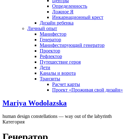
Центры
Определенность
Ложное Я
Инкарнационный крест
Дизайн ребенка
Личный опыт
Манифестор
Генератор
Манифестирующий генератор
Проектор
Рефлектор
Путешествие героя
Дети
Каналы и ворота
Транзиты
Расчет карты
Проект «Проживая свой дизайн»
Mariya Wodolazska
human design constellations — way out of the labyrinth
Категория
Генератор