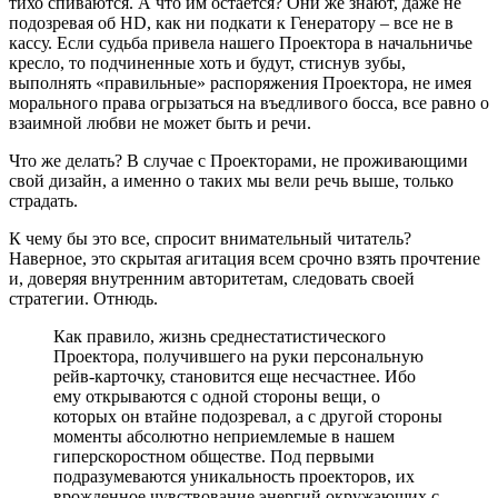
тихо спиваются. А что им остается? Они же знают, даже не
подозревая об HD, как ни подкати к Генератору – все не в
кассу. Если судьба привела нашего Проектора в начальничье
кресло, то подчиненные хоть и будут, стиснув зубы,
выполнять «правильные» распоряжения Проектора, не имея
морального права огрызаться на въедливого босса, все равно о
взаимной любви не может быть и речи.
Что же делать? В случае с Проекторами, не проживающими
свой дизайн, а именно о таких мы вели речь выше, только
страдать.
К чему бы это все, спросит внимательный читатель?
Наверное, это скрытая агитация всем срочно взять прочтение
и, доверяя внутренним авторитетам, следовать своей
стратегии. Отнюдь.
Как правило, жизнь среднестатистического
Проектора, получившего на руки персональную
рейв-карточку, становится еще несчастнее. Ибо
ему открываются с одной стороны вещи, о
которых он втайне подозревал, а с другой стороны
моменты абсолютно неприемлемые в нашем
гиперскоростном обществе. Под первыми
подразумеваются уникальность проекторов, их
врожденное чувствование энергий окружающих с