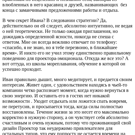
влюбленных в него красавиц и друзей, названивающих без
конца с заманчивыми предложениями работы и отдыха.
В чем секрет Ивана? В следовании стратегии? Да,
действительно он ей следует, абсолютно интуитивно, не ведая
о ней теоретически. Не только ожидая приглашения, но
дожидаясь определенной ясности, никогда не спеша с
ответом. Мне он всегда вежливо отвечает по телефону:
«спасибо, я не знаю, но я тебе перезвоню, в ближайшее
время». И никто его не учил этому единственно правильному
поведению для проектора-эмоционала. Откуда же все это? А
вот оттуда, из школы мореплавания, обучение в которой он
успешно проходит.
Иван правильно дышит, много медитирует, и предается своим
интересам. Живет один, с удовольствием находясь в чьей-то
компании четко распознает момент, когда нужно вернуться в
свою энергию. И оставить его в гостях нет никакой
возможности . Уходит отдыхать или ложится спать вовремя,
не перетусив, и просыпается тогда, когда силы полностью
восстановлены. Течение жизни за это несет его максимально
корректно в нужную сторону, а он чувствует себя абсолютно
счастливым и очень нужным, потому что проживающий свой
дизайн Проектор так неудержимо привлекателен для
остальных типов, что ему попросту не остается времени на