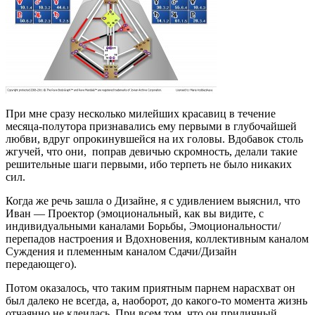
При мне сразу несколько милейших красавиц в течение
месяца-полутора признавались ему первыми в глубочайшей
любви, вдруг опрокинувшейся на их головы. Вдобавок столь
жгучей, что они, поправ девичью скромность, делали такие
решительные шаги первыми, ибо терпеть не было никаких
сил.
Когда же речь зашла о Дизайне, я с удивлением выяснил, что
Иван — Проектор (эмоциональный, как вы видите, с
индивидуальными каналами Борьбы, Эмоциональности/
перепадов настроения и Вдохновения, коллективным каналом
Суждения и племенным каналом Сдачи/Дизайн
передающего).
Потом оказалось, что таким приятным парнем нарасхват он
был далеко не всегда, а, наоборот, до какого-то момента жизнь
отчаянно не клеилась. При всем том, что он приличный