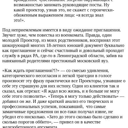
возможностью занимать руководящие посты. Ну
какой проектор, узнав это, не скажет с героически-
обиженным выражением лица: «я всегда знал
это!».
Под неприемлемым имеется в виду ожидание приглашения.
Звучит хуже, чем повестка из военкомата. Правда, один
молодой Проектор, из моих родственников, воспринял этот
шокирующий многих 18-летних юношей документ буквально
как приглашение и сейчас счастливый и довольный проходит
службу в рядах РА, где-то в Ленинградской области, забив на
навязанный родителями престижный московский вуз.
«Как ждать приглашения?!?» — со смесью удивления,
категорического несогласия и легкой трагедии в голосе
произносят эту фразу практически все Проекторы, узнавшие о
себе эту страшную для них истину. Один из клиентов так и
сказал, как отрезал: «Я ждал всю жизнь, и я больше не могу
себе этого позволить». «Теперь я могу только действовать» —
добавил он же. И даже краткий анализ его творческих и
профессиональных успехов, показавший, что самые
заманчивые предложения он все-таки получал извне, не
убедил его нисколько. «Зато до этого сколько было сделано и
сколько порогов оббито», — привел он в качестве
железобетонного аргумента.