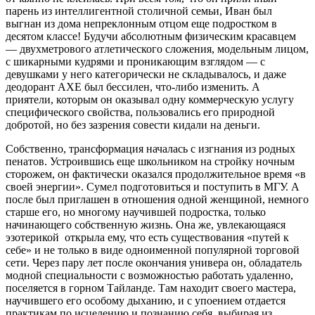
парень из интеллигентной столичной семьи, Иван был
выгнан из дома непреклонным отцом еще подростком в
десятом классе! Будучи абсолютным физическим красавцем
— двухметрового атлетического сложения, модельным лицом,
с шикарными кудрями и проникающим взглядом — с
девушками у него категорически не складывалось, и даже
деодорант AXE был бессилен, что-либо изменить. А
приятели, которым он оказывал одну коммерческую услугу
специфического свойства, пользовались его природной
добротой, но без зазрения совести кидали на деньги.
Собственно, трансформация началась с изгнания из родных
пенатов. Устроившись еще школьником на стройку ночным
сторожем, он фактически оказался продолжительное время «в
своей энергии». Сумел подготовиться и поступить в МГУ. А
после был приглашен в отношения одной женщиной, немного
старше его, но многому научившей подростка, только
начинающего собственную жизнь. Она же, увлекающаяся
эзотерикой открыла ему, что есть существования «путей к
себе» и не только в виде одноименной популярной торговой
сети. Через пару лет после окончания универа он, обладатель
модной специальности с возможностью работать удаленно,
поселяется в горном Тайланде. Там находит своего мастера,
научившего его особому дыханию, и с упоением отдается
практикам по исцелению и познанию себя, выбирая из