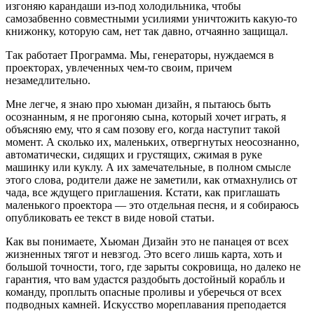
изгоняю карандаши из-под холодильника, чтобы
самозабвенно совместными усилиями уничтожить какую-то
книжонку, которую сам, нет так давно, отчаянно защищал.
Так работает Программа. Мы, генераторы, нуждаемся в
проекторах, увлеченных чем-то своим, причем
незамедлительно.
Мне легче, я знаю про хьюман дизайн, я пытаюсь быть
осознанным, я не прогоняю сына, который хочет играть, я
объясняю ему, что я сам позову его, когда наступит такой
момент. А сколько их, маленьких, отвергнутых неосознанно,
автоматически, сидящих и грустящих, сжимая в руке
машинку или куклу. А их замечательные, в полном смысле
этого слова, родители даже не заметили, как отмахнулись от
чада, все ждущего приглашения. Кстати, как приглашать
маленького проектора — это отдельная песня, и я собираюсь
опубликовать ее текст в виде новой статьи.
Как вы понимаете, Хьюман Дизайн это не панацея от всех
жизненных тягот и невзгод. Это всего лишь карта, хоть и
большой точности, того, где зарыты сокровища, но далеко не
гарантия, что вам удастся раздобыть достойный корабль и
команду, проплыть опасные проливы и уберечься от всех
подводных камней. Искусство мореплавания преподается