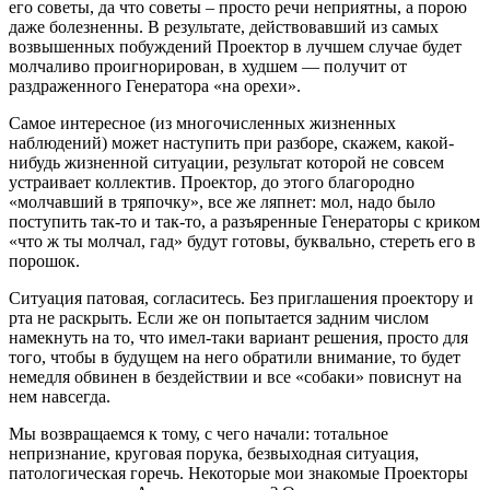
его советы, да что советы – просто речи неприятны, а порою
даже болезненны. В результате, действовавший из самых
возвышенных побуждений Проектор в лучшем случае будет
молчаливо проигнорирован, в худшем — получит от
раздраженного Генератора «на орехи».
Самое интересное (из многочисленных жизненных
наблюдений) может наступить при разборе, скажем, какой-
нибудь жизненной ситуации, результат которой не совсем
устраивает коллектив. Проектор, до этого благородно
«молчавший в тряпочку», все же ляпнет: мол, надо было
поступить так-то и так-то, а разъяренные Генераторы с криком
«что ж ты молчал, гад» будут готовы, буквально, стереть его в
порошок.
Ситуация патовая, согласитесь. Без приглашения проектору и
рта не раскрыть. Если же он попытается задним числом
намекнуть на то, что имел-таки вариант решения, просто для
того, чтобы в будущем на него обратили внимание, то будет
немедля обвинен в бездействии и все «собаки» повиснут на
нем навсегда.
Мы возвращаемся к тому, с чего начали: тотальное
непризнание, круговая порука, безвыходная ситуация,
патологическая горечь. Некоторые мои знакомые Проекторы