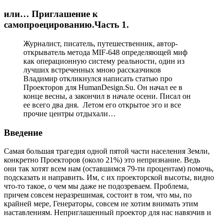
или… Приглашение к
самопроецированию.Часть 1.
Журналист, писатель, путешественник, автор-
открыватель метода MIF-648 определяющей миф
как операционную систему реальности, один из
лучших встреченных мною рассказчиков
Владимир откликнулся написать статью про
Проекторов для HumanDesign.Su. Он начал ее в
конце весны, а закончил в начале осени. Писал он
ее всего два дня. Летом его открытое эго и все
прочие центры отдыхали…
Введение
Самая большая трагедия одной пятой части населения Земли,
конкретно Проекторов (около 21%) это непризнание. Ведь
они так хотят всем нам (оставшимся 79-ти процентам) помочь,
подсказать и направить. Им, с их проекторской высоты, видно
что-то такое, о чем мы даже не подозреваем. Проблема,
причем совсем неразрешимая, состоит в том, что мы, по
крайней мере, Генераторы, совсем не хотим внимать этим
наставлениям. Неприглашенный проектор для нас навязчив и