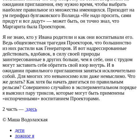
ожидания приглашения, ему нужно время, чтобы выбрать
наиболее правильное из множества имеющихся. Приходит на
ум перифраз булгаковского Воланда «Не надо просить, сами
придут и все дадут» — может быть, он точно знал, что
Маргарита была Проектором.
Я не знаю, кто у Ивана родители и как они воспитывали его.
Ведь общеизвестная трагедия Проекторов, что большинство
из них растили как Генераторов. И вот надрессированные
действовать, вдобавок, в силу своей природы
заинтересованные в других больше, чем в себе, они с трудом
могут заставить себя обратить свой взор внутрь. И в
ожидании правильного приглашения заняться исключительно
собой. Для многих это невыносимо или даже немыслимо. Что
же делать? Как хотя бы начать двигаться по правильным
рельсам? Совершенно случайно в экспериментальном порядке
я выяснил пару триксов, которые могут быть применены
«испорченными» воспитанием Проекторами.
2 часть —
здесь
© Маша Водолазская
дети
ложное я