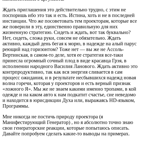
Ждать приглашения это действительно трудно, с этим не
поспоришь ибо это так и есть. Истина, хоть и не в последней
инстанции. Что же посоветовать тем проекторам, которые все
же поверили в эту, единственно правильную для них
жизненную стратегию. Сидеть и ждать, вот так буквально?
Нет, сидеть, сложа руки, совсем не обязательно. Ждать
активно, каждый день бегая к морю, в надежде на алый парус
реющий над горизонтом? Тоже нет — вы же не Ассоль-
Вертинская, в самом-то деле, хотя ее стратегия все-таки
принесла огромный сочный плод в виде красавца Грэя, в
исполнении народного Василия Ланового. Ждать активно это
контрпродуктивно, так как вся энергия сливается в сам
процесс ожидания, и в результате несбывшихся надежд новая
волна горечи, которая у проекторов и есть верный признак
«ложного Я». Мы же не знаем какими именно тропами, в кой
одежде и на каком авто к нам подкатит счастье, сие неведомо
и находится в юрисдикции Духа или, выражаясь HD-языком,
Программы.
Мне никогда не постичь природу проектора (я
Манифестирующий Генератор) , но я абсолютно точно знаю
свои генераторские реакции, которые попытаюсь описать.
Давайте попробуем сделать какие-то выводы на примерах.