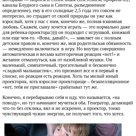
каналы Блудного сына и Синтеза, разъединенное
определение), ему в его солидные 2,5 года это совсем не
интересно, но страдает от своей природы он уже как
взрослый, хотя у нас с ним, конечно же, полная взаимная
любовь. Скажем, сыну хочется играть — это нормально даже
для ребенка-проектора:)))) он подходит с игрушкой, книжкой
или еще чем-то. «Вова, давай!», — заявляет он с полным
детским правом и, конечно же, моя родительская обязанность
— немедленно включиться в игру. Но внутри совершенно
автоматическая и весьма категоричная реакция «нет!» и
желание отмахнуться, как от назойливой мушки. Он
маленький, симпатичный, трогательный и бесконечно
«сладкий малышастик», это признают все и я первый в
списке, но реакция есть реакция. Хоть ты милый юный
проекторик, хоть взрослое проекторище – безапелляционное
«нет, тебя не приглашали» срабатыват тут же.
Конечно, я перебарываю себя и иду, что называется, «на
поводу», но тут начинают мучиться оба. Генератор, делающий
что-то без отклика, вял и не искренен, а проектор, тонко
чувствующий чужие энергии, не получает того, что хотел.