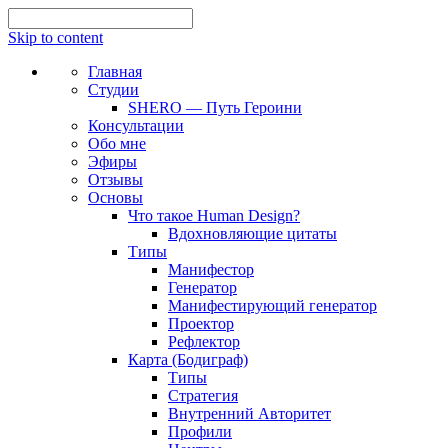
Skip to content
Главная
Студии
SHERO — Путь Героини
Консультации
Обо мне
Эфиры
Отзывы
Основы
Что такое Human Design?
Вдохновляющие цитаты
Типы
Манифестор
Генератор
Манифестирующий генератор
Проектор
Рефлектор
Карта (Бодиграф)
Типы
Стратегия
Внутренний Авторитет
Профили