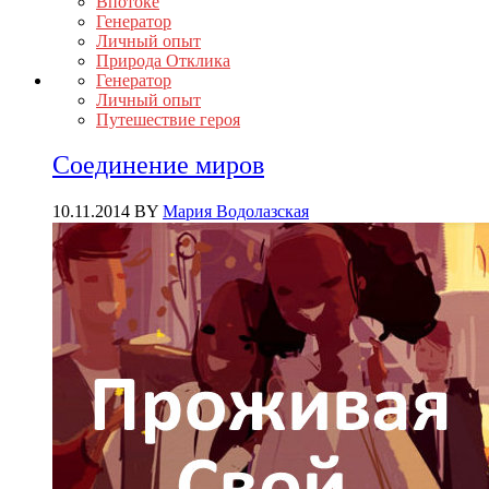
Впотоке
Генератор
Личный опыт
Природа Отклика
Генератор
Личный опыт
Путешествие героя
Соединение миров
10.11.2014
BY
Мария Водолазская