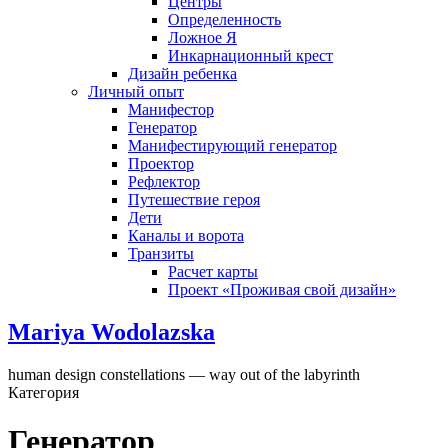
Центры
Определенность
Ложное Я
Инкарнационный крест
Дизайн ребенка
Личный опыт
Манифестор
Генератор
Манифестирующий генератор
Проектор
Рефлектор
Путешествие героя
Дети
Каналы и ворота
Транзиты
Расчет карты
Проект «Проживая свой дизайн»
Mariya Wodolazska
human design constellations — way out of the labyrinth
Категория
Генератор