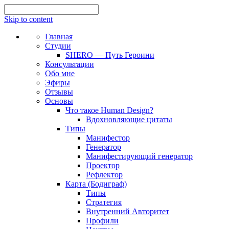
Skip to content
Главная
Студии
SHERO — Путь Героини
Консультации
Обо мне
Эфиры
Отзывы
Основы
Что такое Human Design?
Вдохновляющие цитаты
Типы
Манифестор
Генератор
Манифестирующий генератор
Проектор
Рефлектор
Карта (Бодиграф)
Типы
Стратегия
Внутренний Авторитет
Профили